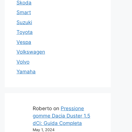
Skoda
Smart
Suzuki
Toyota
Vespa
Volkswagen
Volvo
Yamaha
Roberto
on
Pressione
gomme Dacia Duster 1.5
dCi: Guida Completa
May 1, 2024