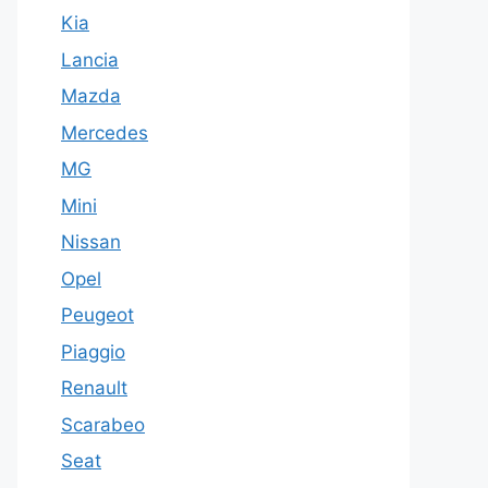
Kia
Lancia
Mazda
Mercedes
MG
Mini
Nissan
Opel
Peugeot
Piaggio
Renault
Scarabeo
Seat