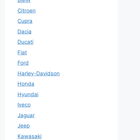
BMW
Citroen
Cupra
Dacia
Ducati
Fiat
Ford
Harley-Davidson
Honda
Hyundai
Iveco
Jaguar
Jeep
Kawasaki